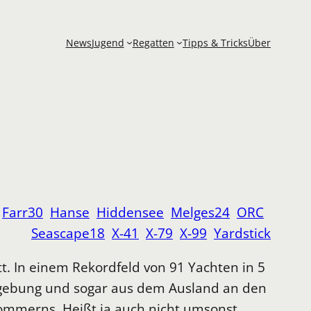
News
Jugend
Regatten
Tipps & Tricks
Über
Farr30
Hanse
Hiddensee
Melges24
ORC
Seascape18
X-41
X-79
X-99
Yardstick
 In einem Rekordfeld von 91 Yachten in 5
Umgebung und sogar aus dem Ausland an den
rpommerns. Heißt ja auch nicht umsonst