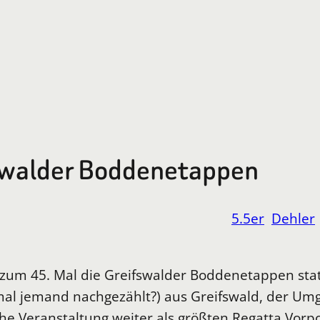
fswalder Boddenetappen
5.5er
Dehler
m 45. Mal die Greifswalder Boddenetappen statt.
t mal jemand nachgezählt?) aus Greifswald, der 
reiche Veranstaltung weiter als größten Regatta Vo