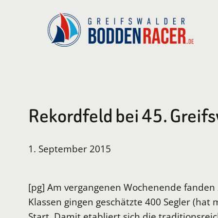
Zum
Inhalt
springen
Rekordfeld bei 45. Grei
1. September 2015
[pg] Am vergangenen Wochenende fanden zu
Klassen gingen geschätzte 400 Segler (ha
Start. Damit etabliert sich die traditions