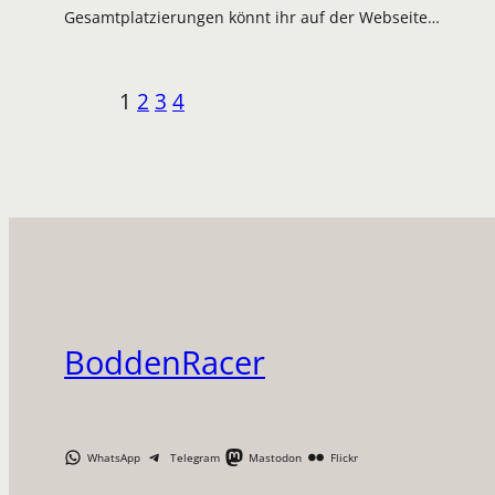
Gesamtplatzierungen könnt ihr auf der Webseite…
1
2
3
4
BoddenRacer
WhatsApp
Telegram
Mastodon
Flickr