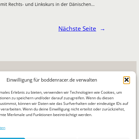
mit Rechts- und Linkskurs in der Dänischen…
Nächste Seite
→
Einwilligung für boddenracer.de verwalten
imales Erlebnis zu bieten, verwenden wir Technologien wie Cookies, um
ionen zu speichern und/oder darauf zuzugreifen. Wenn du diesen
ustimmst, können wir Daten wie das Surfverhalten oder eindeutige IDs auf
Suchen
verarbeiten. Wenn du deine Einwilligung nicht erteilst oder zurückziehst,
News
Jugend
Regatten
Tipps & Tricks
Über
mte Merkmale und Funktionen beeinträchtigt werden.
ten