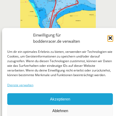
Einwilligung für
boddenracer.de verwalten
Um dir ein optimales Erlebnis zu bieten, verwenden wir Technologien wie
Cookies, um Geräteinformationen zu speichern und/oder darauf
zuzugreifen. Wenn du diesen Technologien zustimmst, können wir Daten
BoddenRacer
wie das Surfverhalten oder eindeutige IDs auf dieser Website
verarbeiten. Wenn du deine Einwilligung nicht erteilst oder zurückziehst,
können bestimmte Merkmale und Funktionen beeinträchtigt werden.
Dienste verwalten
WhatsApp
Telegram
Mastodon
Flickr
Suchen
Akzeptieren
News
Jugend
Regatten
Tipps & Tricks
Über
Ablehnen