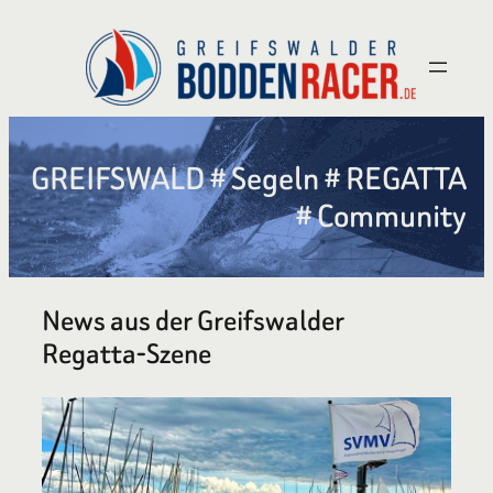
Zum
Inhalt
springen
GREIFSWALD # Segeln # REGATTA
# Community
News aus der Greifswalder
Regatta-Szene