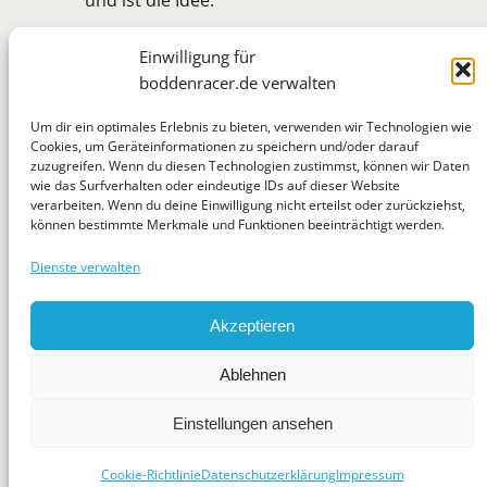
Mehr erfahren
Einwilligung für
boddenracer.de verwalten
Um dir ein optimales Erlebnis zu bieten, verwenden wir Technologien wie
Cookies, um Geräteinformationen zu speichern und/oder darauf
zuzugreifen. Wenn du diesen Technologien zustimmst, können wir Daten
BoddenRacer
wie das Surfverhalten oder eindeutige IDs auf dieser Website
verarbeiten. Wenn du deine Einwilligung nicht erteilst oder zurückziehst,
können bestimmte Merkmale und Funktionen beeinträchtigt werden.
Dienste verwalten
WhatsApp
Telegram
Mastodon
Flickr
Suchen
Akzeptieren
News
Jugend
Regatten
Tipps & Tricks
Über
Ablehnen
Impressum
Datenschutzerklärung
Einstellungen ansehen
Cookie-Richtlinie (EU)
Cookie-Richtlinie
Datenschutzerklärung
Impressum