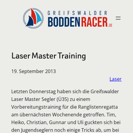
Zum
Inhalt
springen
Laser Master Training
19. September 2013
Laser
Letzten Donnerstag haben sich die Greifswalder
Laser Master Segler (Ü35) zu einem
Vorbereitungstraining für die Ranglistenregatta
am übernächsten Wochenende getroffen. Tim,
Heiko, Christian, Gunnar und Uli guckten sich bei
den Jugendseglern noch einige Tricks ab, um bei