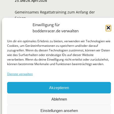
25. und 26. April 2026
Gemeinsames Regattatraining zum Anfang der
Saison.
Einwilligung für
Zur Eventseite
boddenracer.de verwalten
Um dir ein optimales Erlebnis zu bieten, verwenden wir Technologien wie
Cookies, um Geräteinformationen zu speichern und/oder darauf
zuzugreifen. Wenn du diesen Technologien zustimmst, können wir Daten
BoddenRacer
wie das Surfverhalten oder eindeutige IDs auf dieser Website
verarbeiten. Wenn du deine Einwilligung nicht erteilst oder zurückziehst,
können bestimmte Merkmale und Funktionen beeinträchtigt werden.
Dienste verwalten
WhatsApp
Telegram
Mastodon
Flickr
Suchen
Akzeptieren
News
Jugend
Regatten
Tipps & Tricks
Über
Ablehnen
Impressum
Datenschutzerklärung
Einstellungen ansehen