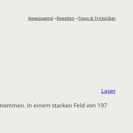
News
Jugend
Regatten
Tipps & Tricks
Über
Laser
lgenommen.
In einem starken Feld von 197