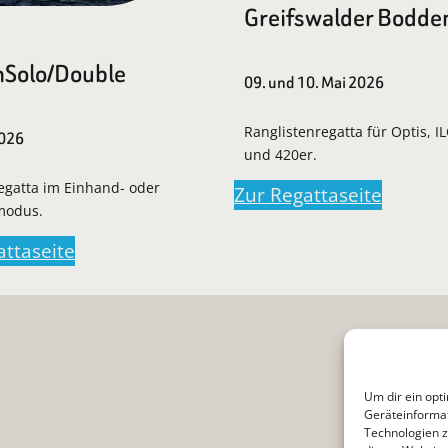
Greifswalder Bodde
Solo/Double
09. und 10. Mai 2026
Ranglistenregatta für Optis, I
2026
und 420er.
regatta im Einhand- oder
Zur Regattaseite
modus.
attaseite
Um dir ein opt
Geräteinformat
Technologien z