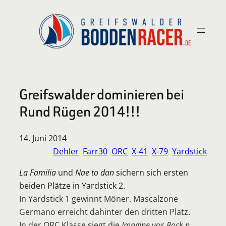
Zum
Inhalt
springen
Greifswalder dominieren bei
Rund Rügen 2014!!!
14. Juni 2014
Dehler
Farr30
ORC
X-41
X-79
Yardstick
La Familia
und
Nae to dan
sichern sich ersten
beiden Plätze in Yardstick 2.
In Yardstick 1 gewinnt Möner. Mascalzone
Germano erreicht dahinter den dritten Platz.
In der ORC Klasse siegt die
Imagine
vor
Rock n