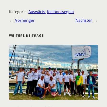
Kategorie:
Auswärts
, 
Kielbootsegeln
←
Vorheriger
Nächster
→
WEITERE BEITRÄGE