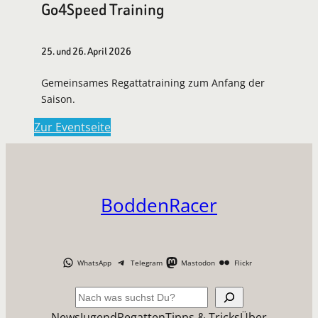
Go4Speed Training
25. und 26. April 2026
Gemeinsames Regattatraining zum Anfang der
Saison.
Zur Eventseite
BoddenRacer
WhatsApp
Telegram
Mastodon
Flickr
Suchen
News
Jugend
Regatten
Tipps & Tricks
Über