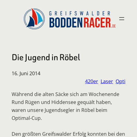
Zum
Inhalt
springen
Die Jugend in Röbel
16. Juni 2014
420er
Laser
Opti
Während die alten Säcke sich am Wochenende
Rund Rügen und Hiddensee gequält haben,
waren unsere Jugendsegler in Röbel beim
Optimal-Cup.
Den größten Greifswalder Erfolg konnten bei den