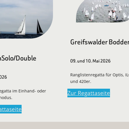
Greifswalder Bodde
Solo/Double
09. und 10. Mai 2026
Ranglistenregatta für Optis, I
2026
und 420er.
regatta im Einhand- oder
Zur Regattaseite
modus.
attaseite