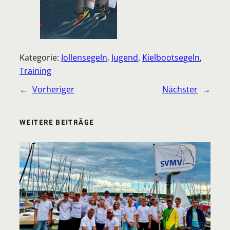
Kategorie:
Jollensegeln
, 
Jugend
, 
Kielbootsegeln
, 
Training
←
Vorheriger
Nächster
→
WEITERE BEITRÄGE