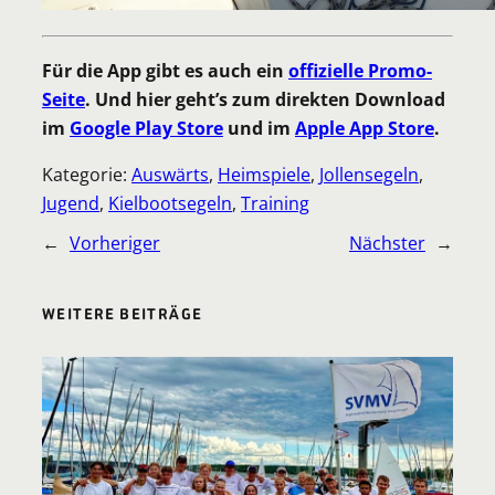
Für die App gibt es auch ein
offizielle Promo-
Seite
. Und hier geht’s zum direkten Download
im
Google Play Store
und im
Apple App Store
.
Kategorie:
Auswärts
, 
Heimspiele
, 
Jollensegeln
, 
Jugend
, 
Kielbootsegeln
, 
Training
←
Vorheriger
Nächster
→
WEITERE BEITRÄGE