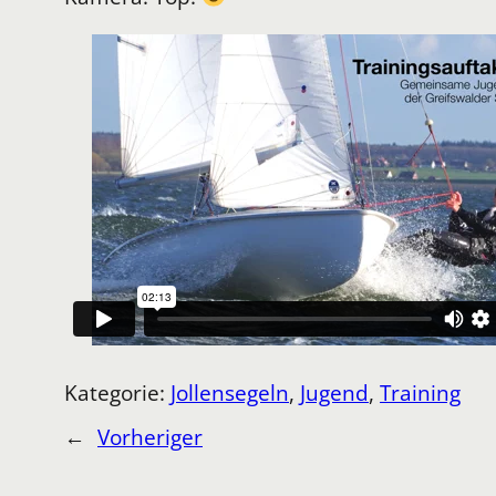
Kategorie:
Jollensegeln
, 
Jugend
, 
Training
←
Vorheriger