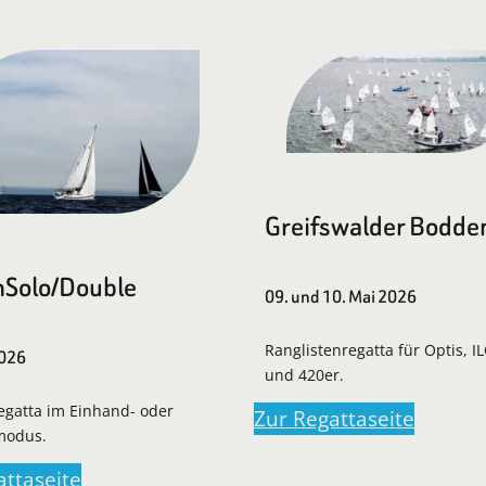
Greifswalder Bodde
Solo/Double
09. und 10. Mai 2026
Ranglistenregatta für Optis, I
2026
und 420er.
regatta im Einhand- oder
Zur Regattaseite
modus.
attaseite