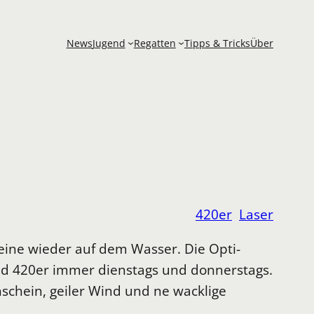
News
Jugend
Regatten
Tipps & Tricks
Über
420er
Laser
eine wieder auf dem Wasser. Die Opti-
nd 420er immer dienstags und donnerstags.
chein, geiler Wind und ne wacklige