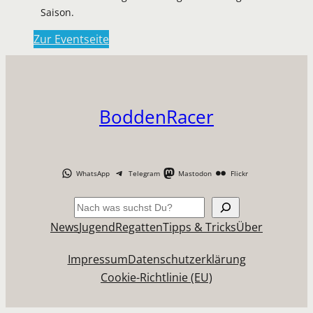
Saison.
Zur Eventseite
BoddenRacer
WhatsApp
Telegram
Mastodon
Flickr
Suchen
News
Jugend
Regatten
Tipps & Tricks
Über
Impressum
Datenschutzerklärung
Cookie-Richtlinie (EU)