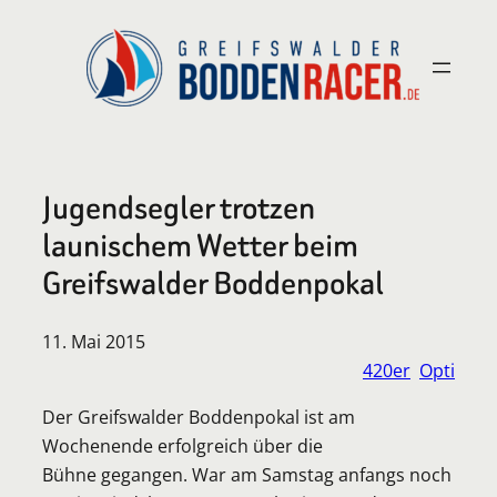
Zum
Inhalt
springen
Jugendsegler trotzen
launischem Wetter beim
Greifswalder Boddenpokal
11. Mai 2015
420er
Opti
Der Greifswalder Boddenpokal ist am
Wochenende erfolgreich über die
Bühne gegangen. War am Samstag anfangs noch