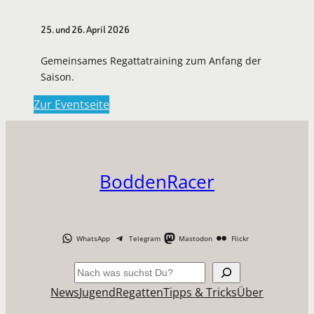
25. und 26. April 2026
Gemeinsames Regattatraining zum Anfang der
Saison.
Zur Eventseite
BoddenRacer
WhatsApp
Telegram
Mastodon
Flickr
Suchen
News
Jugend
Regatten
Tipps & Tricks
Über