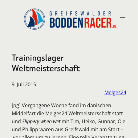
Zum
Inhalt
springen
Trainingslager
Weltmeisterschaft
9. Juli 2015
Melges24
[pg] Vergangene Woche fand im dänischen
Middelfart die Melges24 Weltmeisterschaft statt
und
Slippery when wet
mit Tim, Heiko, Gunnar, Ole
und Philipp waren aus Greifswald mit am Start
–
vor allem um zu lernen. Eine tolle Veranstaltung,