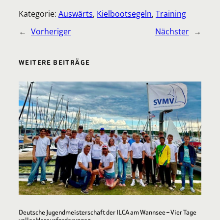
Kategorie:
Auswärts
, 
Kielbootsegeln
, 
Training
←
Vorheriger
Nächster
→
WEITERE BEITRÄGE
Deutsche Jugendmeisterschaft der ILCA am Wannsee – Vier Tage
voller Herausforderungen