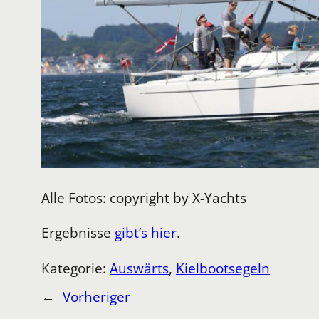
Alle Fotos: copyright by X-Yachts
Ergebnisse
gibt’s hier
.
Kategorie:
Auswärts
, 
Kielbootsegeln
←
Vorheriger