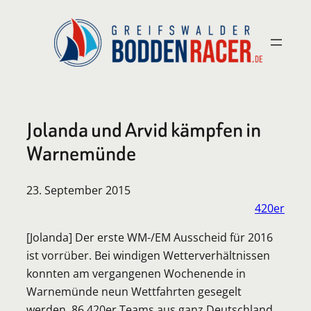
Zum
Inhalt
springen
Jolanda und Arvid kämpfen in
Warnemünde
23. September 2015
420er
[Jolanda] Der erste WM-/EM Ausscheid für 2016
ist vorrüber. Bei windigen Wetterverhältnissen
konnten am vergangenen Wochenende in
Warnemünde neun Wettfahrten gesegelt
werden. 86 420er Teams aus ganz Deutschland