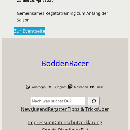
25. und 26. April 2026
Gemeinsames Regattatraining zum Anfang der
Saison.
Zur Eventseite
BoddenRacer
WhatsApp
Telegram
Mastodon
Flickr
Suchen
News
Jugend
Regatten
Tipps & Tricks
Über
Impressum
Datenschutzerklärung
Cookie-Richtlinie (EU)