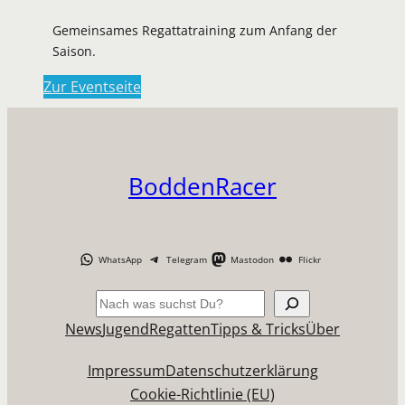
Gemeinsames Regattatraining zum Anfang der
Saison.
Zur Eventseite
BoddenRacer
WhatsApp
Telegram
Mastodon
Flickr
Suchen
News
Jugend
Regatten
Tipps & Tricks
Über
Impressum
Datenschutzerklärung
Cookie-Richtlinie (EU)