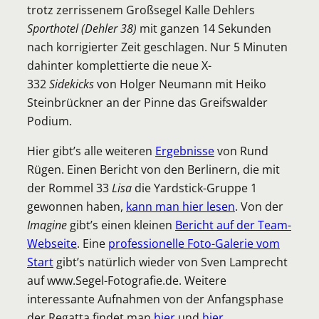
trotz zerrissenem Großsegel Kalle Dehlers
Sporthotel (Dehler 38)
mit
ganzen 14 Sekunden
nach korrigierter Zeit geschlagen. Nur 5 Minuten
dahinter komplettierte die neue X-
332
Sidekicks
von Holger Neumann mit Heiko
Steinbrückner an der Pinne das Greifswalder
Podium.
Hier gibt’s alle weiteren
Ergebnisse
von Rund
Rügen. Einen Bericht von den Berlinern, die mit
der Rommel 33
Lisa
die Yardstick-Gruppe 1
gewonnen haben,
kann man hier lesen
. Von der
Imagine
gibt’s einen kleinen
Bericht auf der Team-
Webseite
. Eine
professionelle Foto-Galerie vom
Start
gibt’s natürlich wieder von Sven Lamprecht
auf www.Segel-Fotografie.de. Weitere
interessante Aufnahmen von der Anfangsphase
der Regatta findet man
hier
und
hier
.