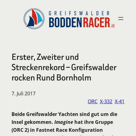
Zum
Inhalt
springen
Erster, Zweiter und
Streckenrekord – Greifswalder
rocken Rund Bornholm
7. Juli 2017
ORC
X-332
X-41
Beide Greifswalder Yachten sind gut um die
Insel gekommen.
Imagine
hat ihre Gruppe
(ORC 2) in Fastnet Race Konfiguration