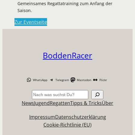
Gemeinsames Regattatraining zum Anfang der
Saison.
Zur Eventseite
BoddenRacer
WhatsApp
Telegram
Mastodon
Flickr
Suchen
News
Jugend
Regatten
Tipps & Tricks
Über
Impressum
Datenschutzerklärung
Cookie-Richtlinie (EU)