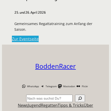
25. und 26. April 2026
Gemeinsames Regattatraining zum Anfang der
Saison.
Zur Eventseite
BoddenRacer
WhatsApp
Telegram
Mastodon
Flickr
Suchen
News
Jugend
Regatten
Tipps & Tricks
Über