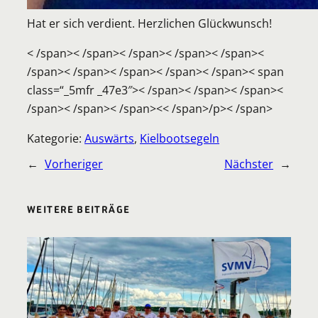
Hat er sich verdient. Herzlichen Glückwunsch!
< /span>
< /span>
< /span>
< /span>
< /span>
<
/span>
< /span>
< /span>
< /span>
< /span>< span
class=“_5mfr _47e3″>< /span>
< /span>
< /span>
<
/span>
< /span>
< /span>
<
< /span>
/p>
< /span>
Kategorie:
Auswärts
, 
Kielbootsegeln
←
Vorheriger
Nächster
→
WEITERE BEITRÄGE