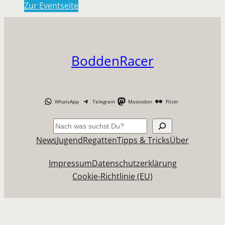
Zur Eventseite
BoddenRacer
WhatsApp
Telegram
Mastodon
Flickr
Suchen
News
Jugend
Regatten
Tipps & Tricks
Über
Impressum
Datenschutzerklärung
Cookie-Richtlinie (EU)