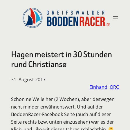
Zum
Inhalt
springen
Hagen meistert in 30 Stunden
rund Christiansø
31. August 2017
Einhand
ORC
Schon ne Weile her (2 Wochen), aber deswegen
nicht minder erwähnenswert. Und auf der
BoddenRacer-Facebook Seite (auch auf dieser
Seite rechts bzw. unten einzusehen) war es der
Klick- und Like-Hit dieses Jahres schlechthin.