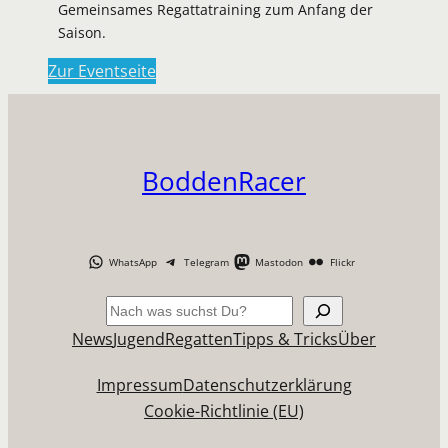
Gemeinsames Regattatraining zum Anfang der
Saison.
Zur Eventseite
BoddenRacer
WhatsApp
Telegram
Mastodon
Flickr
Suchen
News
Jugend
Regatten
Tipps & Tricks
Über
Impressum
Datenschutzerklärung
Cookie-Richtlinie (EU)