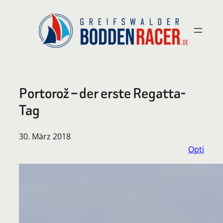
Zum
Inhalt
springen
Portorož – der erste Regatta-
Tag
30. März 2018
Opti