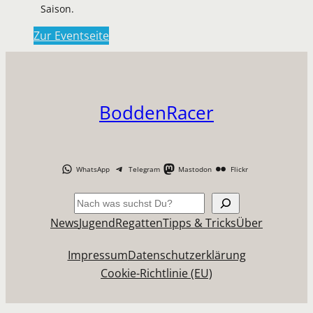
Saison.
Zur Eventseite
BoddenRacer
WhatsApp
Telegram
Mastodon
Flickr
Suchen
News
Jugend
Regatten
Tipps & Tricks
Über
Impressum
Datenschutzerklärung
Cookie-Richtlinie (EU)