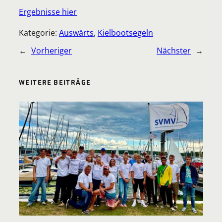
Ergebnisse hier
Kategorie:
Auswärts
, 
Kielbootsegeln
←
Vorheriger
Nächster
→
WEITERE BEITRÄGE