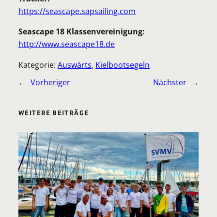
https://seascape.sapsailing.com
Seascape 18 Klassenvereinigung:
http://www.seascape18.de
Kategorie:
Auswärts
, 
Kielbootsegeln
←
Vorheriger
Nächster
→
WEITERE BEITRÄGE