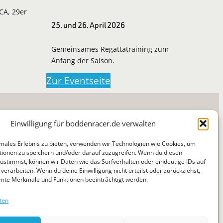
LCA, 29er
25. und 26. April 2026
Gemeinsames Regattatraining zum
Anfang der Saison.
Zur Eventseite
Einwilligung für boddenracer.de verwalten
imales Erlebnis zu bieten, verwenden wir Technologien wie Cookies, um
ionen zu speichern und/oder darauf zuzugreifen. Wenn du diesen
ustimmst, können wir Daten wie das Surfverhalten oder eindeutige IDs auf
Suchen
verarbeiten. Wenn du deine Einwilligung nicht erteilst oder zurückziehst,
News
Jugend
Regatten
Tipps & Tricks
Über
mte Merkmale und Funktionen beeinträchtigt werden.
ten