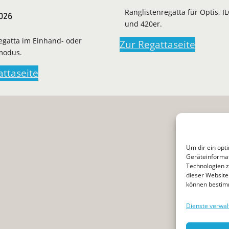
Ranglistenregatta für Optis, I
2026
und 420er.
regatta im Einhand- oder
Zur Regattaseite
modus.
attaseite
Um dir ein opt
Geräteinformat
Technologien z
dieser Website 
können bestim
Dienste verwal