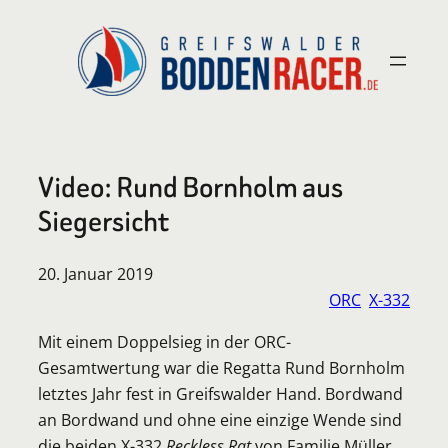
Zum
Inhalt
springen
Video: Rund Bornholm aus
Siegersicht
20. Januar 2019
ORC
X-332
Mit einem Doppelsieg in der ORC-
Gesamtwertung war die Regatta Rund Bornholm
letztes Jahr fest in Greifswalder Hand. Bordwand
an Bordwand und ohne eine einzige Wende sind
die beiden X-332
Reckless Rat
von Familie Müller