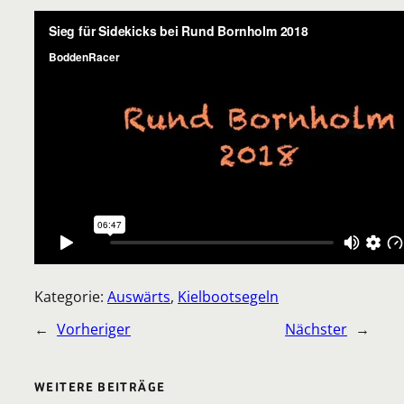
Kategorie:
Auswärts
, 
Kielbootsegeln
←
Vorheriger
Nächster
→
WEITERE BEITRÄGE