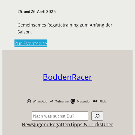
25. und 26. April 2026
Gemeinsames Regattatraining zum Anfang der
Saison.
Zur Eventseite
BoddenRacer
WhatsApp
Telegram
Mastodon
Flickr
Suchen
News
Jugend
Regatten
Tipps & Tricks
Über