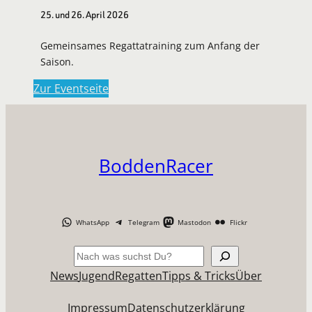
25. und 26. April 2026
Gemeinsames Regattatraining zum Anfang der
Saison.
Zur Eventseite
BoddenRacer
WhatsApp
Telegram
Mastodon
Flickr
Suchen
News
Jugend
Regatten
Tipps & Tricks
Über
Impressum
Datenschutzerklärung