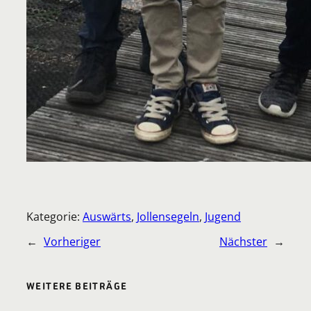
Kategorie:
Auswärts
, 
Jollensegeln
, 
Jugend
←
Vorheriger
Nächster
→
WEITERE BEITRÄGE