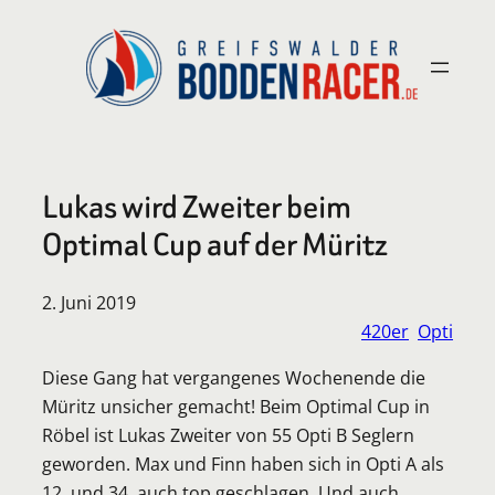
Zum
Inhalt
springen
Lukas wird Zweiter beim
Optimal Cup auf der Müritz
2. Juni 2019
420er
Opti
Diese Gang hat vergangenes Wochenende die
Müritz unsicher gemacht! Beim Optimal Cup in
Röbel ist Lukas Zweiter von 55 Opti B Seglern
geworden. Max und Finn haben sich in Opti A als
12. und 34. auch top geschlagen. Und auch