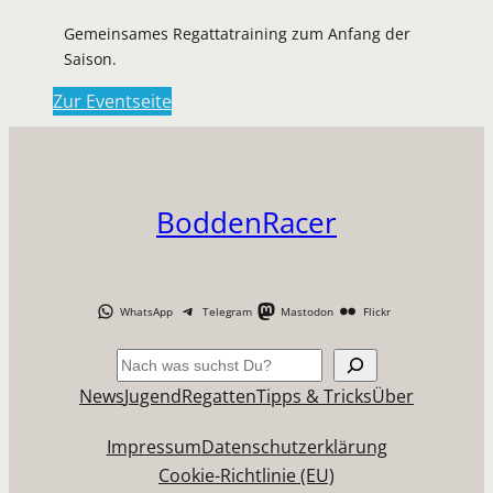
Gemeinsames Regattatraining zum Anfang der
Saison.
Zur Eventseite
BoddenRacer
WhatsApp
Telegram
Mastodon
Flickr
Suchen
News
Jugend
Regatten
Tipps & Tricks
Über
Impressum
Datenschutzerklärung
Cookie-Richtlinie (EU)