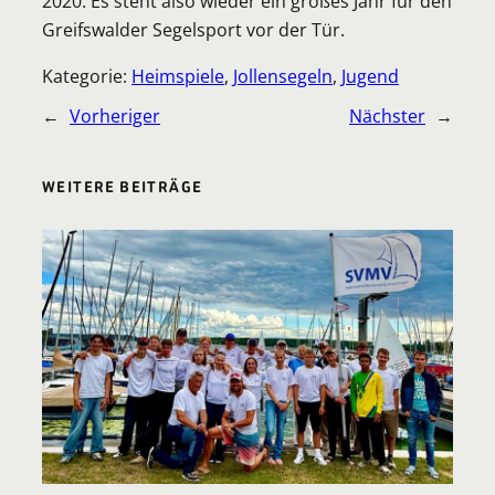
2020. Es steht also wieder ein großes Jahr für den
Greifswalder Segelsport vor der Tür.
Kategorie:
Heimspiele
, 
Jollensegeln
, 
Jugend
←
Vorheriger
Nächster
→
WEITERE BEITRÄGE