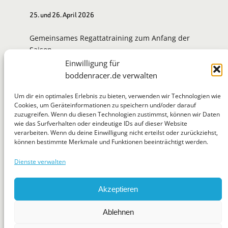
25. und 26. April 2026
Gemeinsames Regattatraining zum Anfang der
Saison.
Einwilligung für
Zur Eventseite
boddenracer.de verwalten
Um dir ein optimales Erlebnis zu bieten, verwenden wir Technologien wie
Cookies, um Geräteinformationen zu speichern und/oder darauf
zuzugreifen. Wenn du diesen Technologien zustimmst, können wir Daten
BoddenRacer
wie das Surfverhalten oder eindeutige IDs auf dieser Website
verarbeiten. Wenn du deine Einwilligung nicht erteilst oder zurückziehst,
können bestimmte Merkmale und Funktionen beeinträchtigt werden.
Dienste verwalten
WhatsApp
Telegram
Mastodon
Flickr
Suchen
Akzeptieren
News
Jugend
Regatten
Tipps & Tricks
Über
Ablehnen