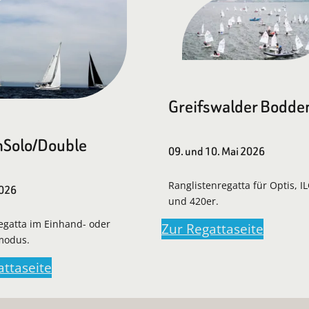
Greifswalder Bodde
Solo/Double
09. und 10. Mai 2026
Ranglistenregatta für Optis, I
2026
und 420er.
regatta im Einhand- oder
Zur Regattaseite
modus.
attaseite