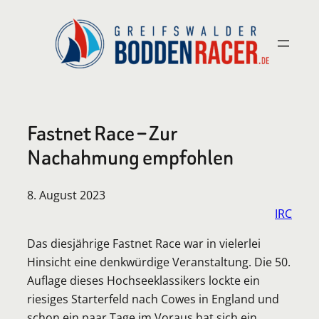
Zum
Inhalt
springen
Fastnet Race – Zur
Nachahmung empfohlen
8. August 2023
IRC
Das diesjährige Fastnet Race war in vielerlei
Hinsicht eine denkwürdige Veranstaltung. Die 50.
Auflage dieses Hochseeklassikers lockte ein
riesiges Starterfeld nach Cowes in England und
schon ein paar Tage im Voraus hat sich ein