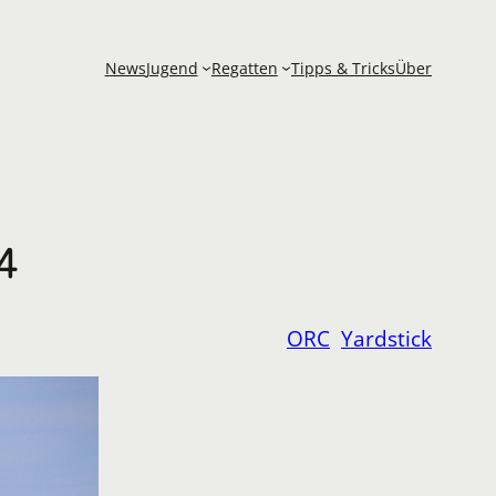
News
Jugend
Regatten
Tipps & Tricks
Über
24
ORC
Yardstick