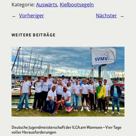
Kategorie:
Auswärts
, 
Kielbootsegeln
←
Vorheriger
Nächster
→
WEITERE BEITRÄGE
Deutsche Jugendmeisterschaft der ILCA am Wannsee – Vier Tage
voller Herausforderungen