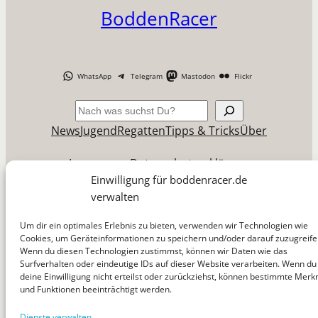
BoddenRacer
WhatsApp
Telegram
Mastodon
Flickr
Suchen
News
Jugend
Regatten
Tipps & Tricks
Über
Impressum
Datenschutzerklärung
Einwilligung für boddenracer.de
Cookie-Richtlinie (EU)
verwalten
Um dir ein optimales Erlebnis zu bieten, verwenden wir Technologien wie
Cookies, um Geräteinformationen zu speichern und/oder darauf zuzugreife
Wenn du diesen Technologien zustimmst, können wir Daten wie das
Surfverhalten oder eindeutige IDs auf dieser Website verarbeiten. Wenn du
deine Einwilligung nicht erteilst oder zurückziehst, können bestimmte Mer
und Funktionen beeinträchtigt werden.
Dienste verwalten