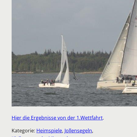
Hier die Ergebnisse von der 1.Wettfahrt
.
Kategorie:
Heimspiele
, 
Jollensegeln
, 