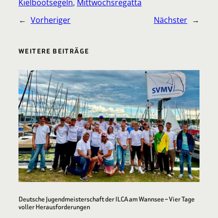
Kielbootsegeln
, 
Mittwochsregatta
←
Vorheriger
Nächster
→
WEITERE BEITRÄGE
Deutsche Jugendmeisterschaft der ILCA am Wannsee – Vier Tage
voller Herausforderungen