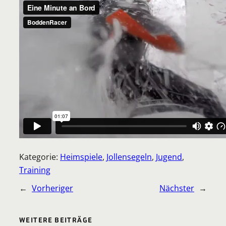
Kategorie:
Heimspiele
, 
Jollensegeln
, 
Jugend
, 
Training
←
Vorheriger
Nächster
→
WEITERE BEITRÄGE