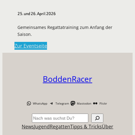
25. und 26. April 2026
Gemeinsames Regattatraining zum Anfang der
Saison.
Zur Eventseite
BoddenRacer
WhatsApp
Telegram
Mastodon
Flickr
Suchen
News
Jugend
Regatten
Tipps & Tricks
Über