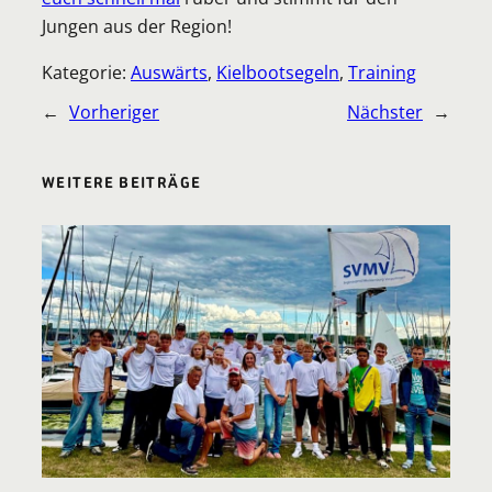
Jungen aus der Region!
Kategorie:
Auswärts
, 
Kielbootsegeln
, 
Training
←
Vorheriger
Nächster
→
WEITERE BEITRÄGE