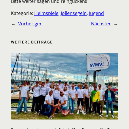
Bitte weiter sagen und reingucken!!
Kategorie:
Heimspiele
, 
Jollensegeln
, 
Jugend
←
Vorheriger
Nächster
→
WEITERE BEITRÄGE