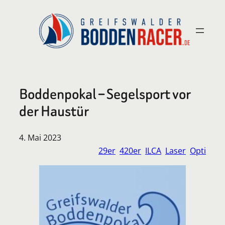
Zum
Inhalt
springen
Boddenpokal – Segelsport vor
der Haustür
4. Mai 2023
29er
420er
ILCA
Laser
Opti