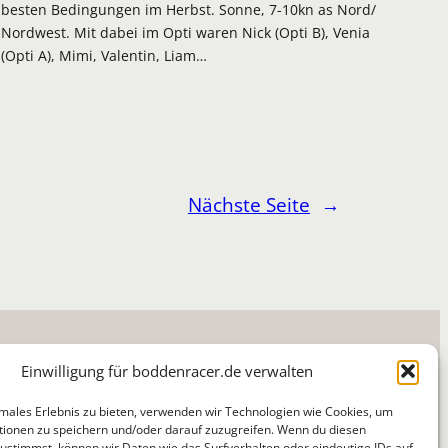
besten Bedingungen im Herbst. Sonne, 7-10kn as Nord/
Nordwest. Mit dabei im Opti waren Nick (Opti B), Venia
(Opti A), Mimi, Valentin, Liam…
Nächste Seite
→
Einwilligung für boddenracer.de verwalten
imales Erlebnis zu bieten, verwenden wir Technologien wie Cookies, um
ionen zu speichern und/oder darauf zuzugreifen. Wenn du diesen
ustimmst, können wir Daten wie das Surfverhalten oder eindeutige IDs auf