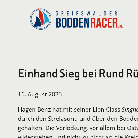
Zum
Inhalt
springen
Einhand Sieg bei Rund R
16. August 2025
Hagen Benz hat mit seiner Lion Class
Singh
durch den Strelasund und über den Bodden 
gehalten. Die Verlockung, vor allem bei Ost
widerstehen und nicht zu dicht an die Kre