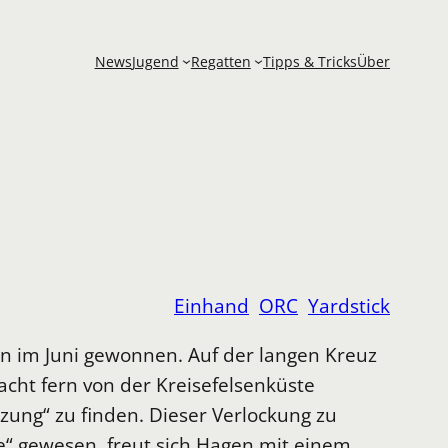
News
Jugend
Regatten
Tipps & Tricks
Über
Einhand
ORC
Yardstick
n im Juni gewonnen. Auf der langen Kreuz
cht fern von der Kreisefelsenküste
rzung“ zu finden. Dieser Verlockung zu
e“ gewesen, freut sich Hagen mit einem