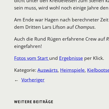
dicht unter den Kreidefelsen zum Stehen k
sein muss, wird wohl noch einige Jahre d
Am Ende war Hagen nach berechneter Zeit 1
dem Dritten Lars Lifson auf
Champus
.
Auch die Rund Rügen erfahrene Crew auf
R
eingefahren!
Fotos vom Start
und
Ergebnisse
per Klick.
Kategorie:
Auswärts
, 
Heimspiele
, 
Kielboots
←
Vorheriger
WEITERE BEITRÄGE