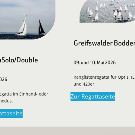
Greifswalder Bodde
Solo/Double
09. und 10. Mai 2026
Ranglistenregatta für Optis, I
2026
und 420er.
regatta im Einhand- oder
Zur Regattaseite
modus.
attaseite