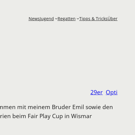
News
Jugend
Regatten
Tipps & Tricks
Über
29er
Opti
usammen mit meinem Bruder Emil sowie den
ien beim Fair Play Cup in Wismar