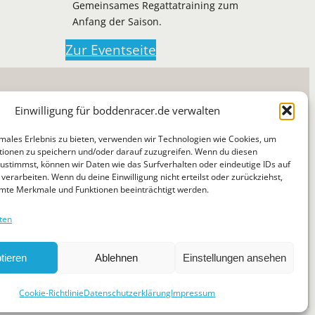
Gemeinsames Regattatraining zum
Anfang der Saison.
Zur Eventseite
Einwilligung für boddenracer.de verwalten
imales Erlebnis zu bieten, verwenden wir Technologien wie Cookies, um
ionen zu speichern und/oder darauf zuzugreifen. Wenn du diesen
ustimmst, können wir Daten wie das Surfverhalten oder eindeutige IDs auf
Suchen
verarbeiten. Wenn du deine Einwilligung nicht erteilst oder zurückziehst,
News
Jugend
Regatten
Tipps & Tricks
Über
mte Merkmale und Funktionen beeinträchtigt werden.
ten
tieren
Ablehnen
Einstellungen ansehen
Datenschutzerklärung
Cookie-Richtlinie (EU)
Cookie-Richtlinie
Datenschutzerklärung
Impressum