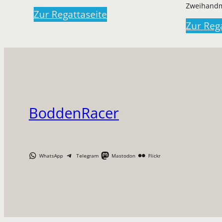
Zweihand
Zur Regattaseite
Zur Reg
BoddenRacer
WhatsApp
Telegram
Mastodon
Flickr