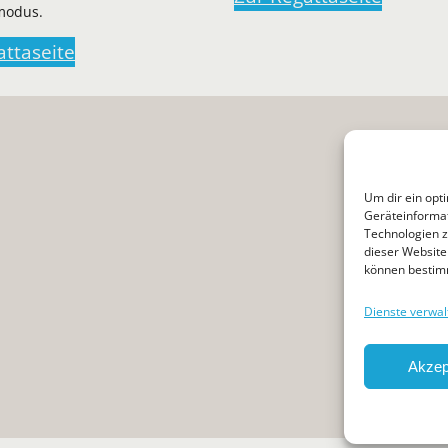
modus.
attaseite
Um dir ein opt
Geräteinformat
Technologien z
dieser Website 
können bestim
Dienste verwal
Akzep
Impressum