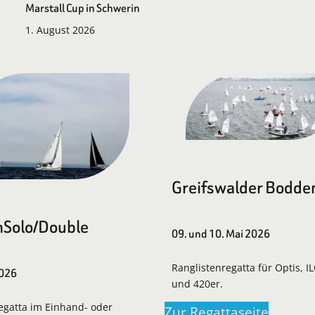
Marstall Cup in Schwerin
1. August 2026
Greifswalder Bodde
Solo/Double
09. und 10. Mai 2026
Ranglistenregatta für Optis, I
2026
und 420er.
regatta im Einhand- oder
Zur Regattaseite